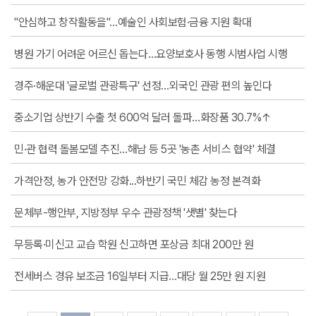
"안심하고 창작활동을"…예술인 사회보험·금융 지원 확대
병원 가기 어려운 어르신 돕는다…요양보호사 동행 시범사업 시행
경주·해운대 '글로벌 관광특구' 선정…외국인 관광 편의 높인다
중소기업 상반기 수출 첫 600억 달러 돌파…화장품 30.7%↑
민·관 협력 돌봄모델 추진…해남 등 5곳 '농촌 서비스 협약' 체결
가격안정, 농가 안전망 강화...하반기 국민 체감 농정 본격화
문체부-행안부, 지방정부 우수 관광정책 '샛별' 찾는다
무등록·미신고 교습 학원 신고하면 포상금 최대 200만 원
전세버스 경유 보조금 16일부터 지급…대당 월 25만 원 지원